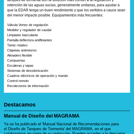
retención de las aguas sucias, generalmente unitarias, para ayudar a
que la EDAR tenga un buen rendimiento y que los vertidos a cauce sean
del menor impacto posible. Equipamientos más frecuentes:
Válvula Vortex de regulación
Medidor y regulador de caudal
Limpiador basculante
Pantalla deflectora antiflotantes
Tamiz rotativo
Clapetas antiretorno
Aliviadero flexible
Compuertas
Escaleras y tapas
Sistemas de desodorización
Cuadros eléctricos de operación y mando
Control remoto
Recolectores de información
Destacamos
Manual de Diseño del MAGRAMA
Ya se ha publicado el 'Manual Nacional de Recomendaciones para
el Diseño de Tanques de Tormenta' del MAGRAMA, en el que
colaboramos en parte de su redacción. Pueden acceder a la descarga