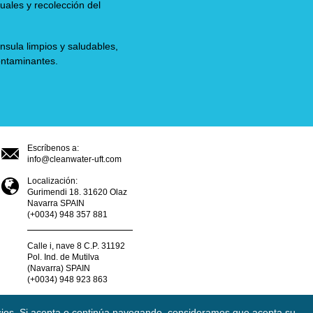
ales y recolección del
sula limpios y saludables,
ontaminantes.
Escríbenos a:
info@cleanwater-uft.com
Localización:
Gurimendi 18. 31620 Olaz
Navarra SPAIN
(+0034) 948 357 881
Calle i, nave 8 C.P. 31192
Pol. Ind. de Mutilva
(Navarra) SPAIN
(+0034) 948 923 863
vicios. Si acepta o continúa navegando, consideramos que acepta su