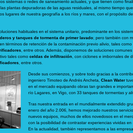
los sistemas o redes de saneamiento actuales, y que tienen como finali
 las plantas depuradoras de las aguas residuales, al mismo tiempo que 
s lugares de nuestra geografía a los ríos y mares, con el propósito de
oluciones habituales en el sistema unitario, predominante en los sist
aderos y tanques de tormenta de primer lavado
; pero también con m
n términos de retención de la contaminación previo alivio, tales como
rificadores
, entre otros. Además, disponemos de soluciones comunes
tivo tales como
celdas de infiltración
, con ciclones e imbornales de 
ificadores
, entre otros.
Desde sus comienzos, y sobre todo gracias a la contrib
ingeniero Timoteo de Andrés Ancheta,
Clean Water
tuv
en el mercado equipando obras tan grandes e importan
río Lagares, en Vigo, con 33 tanques de tormentas y ali
Tras nuestra entrada en el mundialmente extendido 
enero del año 2.006, hemos mejorado nuestros servicio
nuevos equipos, muchos de ellos novedosos en el merc
con la posibilidad de contrastar experiencias vividas e
En la actualidad, también representamos a las empre