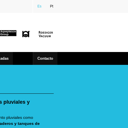
Es
Pt
zadas
Contacto
 pluviales y
anto pluviales como
iaderos y tanques de