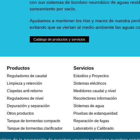
con sus sistemas de bombeo neumático de aguas residu
saneamiento por vacío.
Ayudamos a mantener los ríos y mares de nuestra penín
evitando que se viertan al medio-ambiente las aguas c
Catálogo de productos y servicios
Productos
Servicios
Reguladores de caudal
Estudios y Proyectos
Limpieza y retención
Sistemas eléctricos
Clapetas anti-retorno
Medidores caudal y nivel
Reguladores de nivel
Recolectores información
Depuración y separación
Sistemas de agua
Otros productos
Pruebas de estanqueidad
Tanque de tormentas compacto
Reparación de fugas
Tanque de tormentas clarificador
Laboratorio y Calibrado
Tanque de tormentas tubular
ísticos de la navegación de nuestros usuarios y mejorar nuestros ser