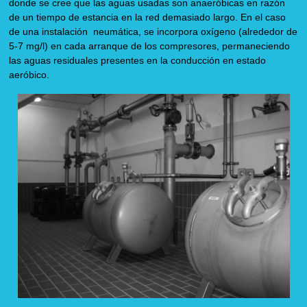
donde se cree que las aguas usadas son anaeróbicas
en razón
de un tiempo de estancia en la red demasiado largo. En el caso
de una instalación neumática, se incorpora oxígeno (alrededor de
5-7 mg/l) en cada arranque de los compresores, permaneciendo
las aguas residuales presentes en la conducción en estado
aeróbico.