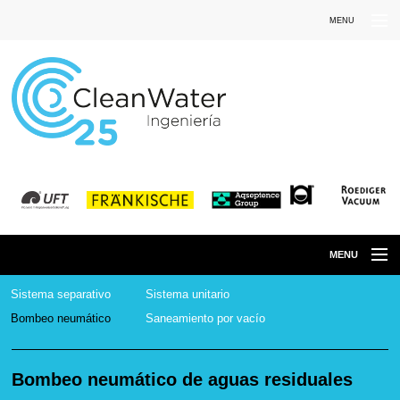
MENU
Iniciar sesión
Es
Pt
MENU
Home
Sistema separativo
Sistema unitario
Bombeo neumático
Saneamiento por vacío
Productos
Soluciones
Bombeo neumático de aguas residuales