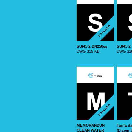
SUt45-2 DN250es
SUt45-2
DWG 315 KB
DWG 330
MEMORANDUN
Tarifa d
CLEAN WATER
(Diciem