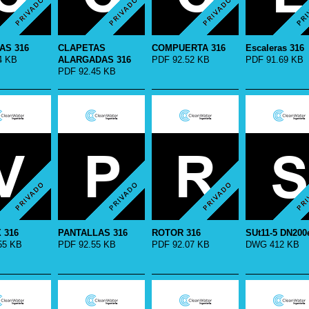
AS 316
CLAPETAS
COMPUERTA 316
Escaleras 316
4 KB
ALARGADAS 316
PDF 92.52 KB
PDF 91.69 KB
PDF 92.45 KB
 316
PANTALLAS 316
ROTOR 316
SUt11-5 DN200
55 KB
PDF 92.55 KB
PDF 92.07 KB
DWG 412 KB