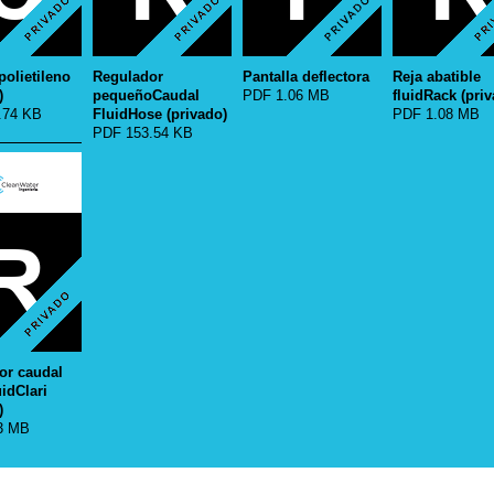
polietileno
Regulador
Pantalla deflectora
Reja abatible
)
pequeñoCaudal
PDF 1.06 MB
fluidRack (pri
.74 KB
FluidHose (privado)
PDF 1.08 MB
PDF 153.54 KB
or caudal
uidClari
)
3 MB